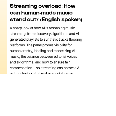
Streaming overload: How
can human-made music
stand out? (English spoken)
A sharp look at how AI is reshaping music
streaming: from discovery algorithms and AI-
generated playlists to synthetic tracks flooding
platforms. The panel probes visibility for
human artistry, labeling and monetizing AI
music, the balance between editorial voices
and algorithms, and how to ensure fair
compensation—so streaming can harness AI
without losing what makes music human.
Tijdstip
12:30 - 13:15
Locatie
Hertz, TivoliVredenburg
Meer informatie